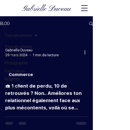
Gabrielle Duveau
BLOG
Tous les articles
Tous les articles
Gabrielle Duveau
Commerce
29 mars 2024
1 min de lecture
Photographie
Pop Culture
Commerce
Relations
💼 1 client de perdu, 10 de
Musique
retrouvés ? Non.. Améliores ton
relationnel également face aux
plus mécontents, voilà où se
trouve la réussite !