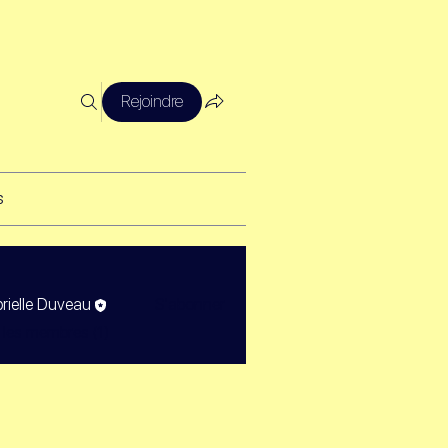
Rejoindre
s
s
rielle Duveau
S'abonner
 les membres (1)