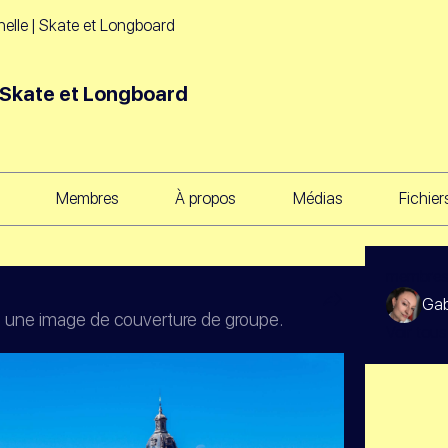
elle | Skate et Longboard
| Skate et Longboard
Membres
À propos
Médias
Fichier
membre
Gab
é une image de couverture de groupe.
Voir tous