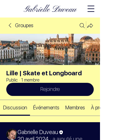
Gabrielle Duveau
Groupes
Lille | Skate et Longboard
Public
·
1 membre
Rejoindre
Discussion
Événements
Membres
À propos
Gabrielle Duveau
20 avril 2024
·
a ajouté une