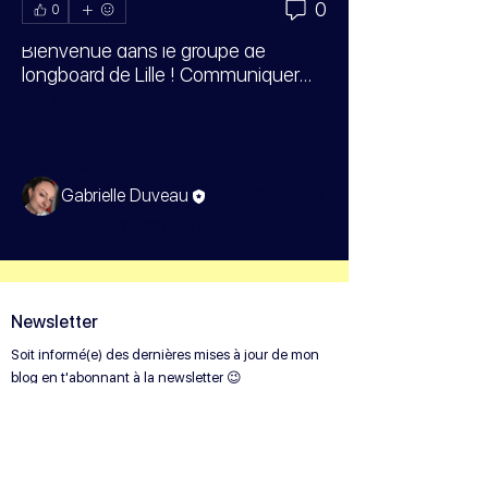
0
0
À propos
Bienvenue dans le groupe de
longboard de Lille ! Communiquer
...
Lire plus
membres
Gabrielle Duveau
S'abonner
Voir tous les membres (1)
Newsletter
Soit informé(e) des dernières mises à jour de mon
blog en t'abonnant à la newsletter 😉
Entre ton email